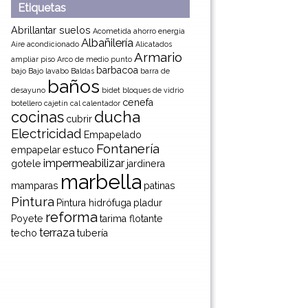
Etiquetas
Abrillantar suelos
Acometida
ahorro energia
Albañilería
Aire acondicionado
Alicatados
Armario
ampliar piso
Arco de medio punto
barbacoa
bajo
Bajo lavabo
Baldas
barra de
baños
desayuno
bidet
bloques de vidrio
cenefa
botellero
cajetín
cal
calentador
ducha
cocinas
cubrir
Electricidad
Empapelado
Fontanería
empapelar
estuco
impermeabilizar
gotele
jardinera
marbella
mamparas
patinas
Pintura
Pintura hidrófuga
pladur
reforma
Poyete
tarima flotante
terraza
techo
tubería