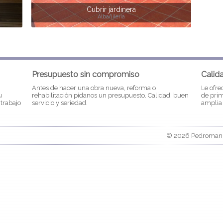
Cubrir jardinera
Albañilería
Presupuesto sin compromiso
Calid
Antes de hacer una obra nueva, reforma o
Le ofre
u
rehabilitación pídanos un presupuesto. Calidad, buen
de prim
 trabajo
servicio y seriedad.
amplia 
© 2026 Pedromanit