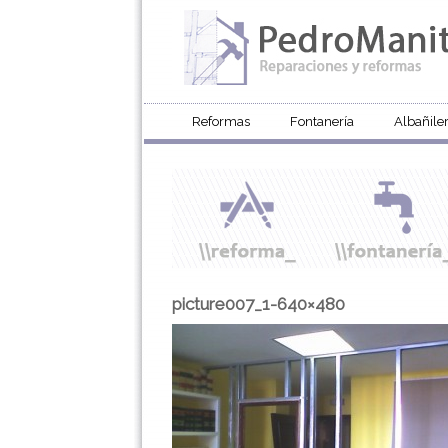
Reformas
Fontanería
Albañiler
picture007_1-640×480