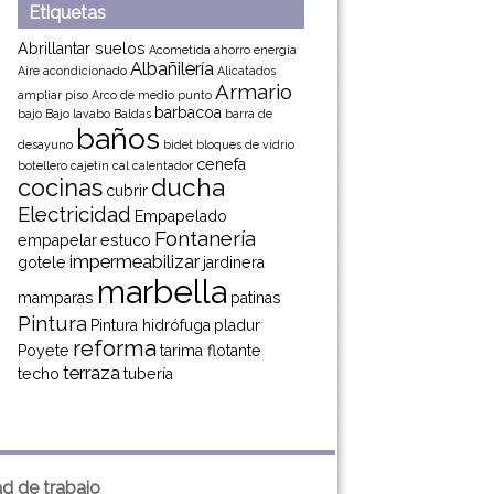
Etiquetas
Abrillantar suelos
Acometida
ahorro energia
Albañilería
Aire acondicionado
Alicatados
Armario
ampliar piso
Arco de medio punto
barbacoa
bajo
Bajo lavabo
Baldas
barra de
baños
desayuno
bidet
bloques de vidrio
cenefa
botellero
cajetín
cal
calentador
ducha
cocinas
cubrir
Electricidad
Empapelado
Fontanería
empapelar
estuco
impermeabilizar
gotele
jardinera
marbella
mamparas
patinas
Pintura
Pintura hidrófuga
pladur
reforma
Poyete
tarima flotante
terraza
techo
tubería
ad de trabajo