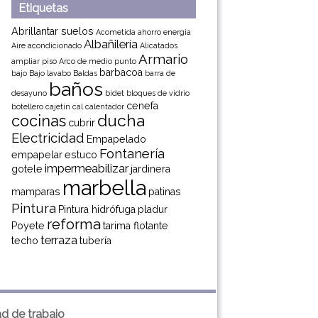
Etiquetas
Abrillantar suelos
Acometida
ahorro energia
Albañilería
Aire acondicionado
Alicatados
Armario
ampliar piso
Arco de medio punto
barbacoa
bajo
Bajo lavabo
Baldas
barra de
baños
desayuno
bidet
bloques de vidrio
cenefa
botellero
cajetín
cal
calentador
ducha
cocinas
cubrir
Electricidad
Empapelado
Fontanería
empapelar
estuco
impermeabilizar
gotele
jardinera
marbella
mamparas
patinas
Pintura
Pintura hidrófuga
pladur
reforma
Poyete
tarima flotante
terraza
techo
tubería
ad de trabajo