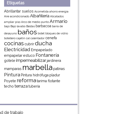
Etiquetas
Abrillantar suelos
Acometida
ahorro energia
Albañilería
Aire acondicionado
Alicatados
Armario
ampliar piso
Arco de medio punto
barbacoa
bajo
Bajo lavabo
Baldas
barra de
baños
desayuno
bidet
bloques de vidrio
cenefa
botellero
cajetín
cal
calentador
ducha
cocinas
cubrir
Electricidad
Empapelado
Fontanería
empapelar
estuco
impermeabilizar
gotele
jardinera
marbella
mamparas
patinas
Pintura
Pintura hidrófuga
pladur
reforma
Poyete
tarima flotante
terraza
techo
tubería
ad de trabajo