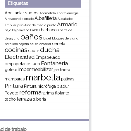
Etiquetas
Abrillantar suelos
Acometida
ahorro energia
Albañilería
Aire acondicionado
Alicatados
Armario
ampliar piso
Arco de medio punto
barbacoa
bajo
Bajo lavabo
Baldas
barra de
baños
desayuno
bidet
bloques de vidrio
cenefa
botellero
cajetín
cal
calentador
ducha
cocinas
cubrir
Electricidad
Empapelado
Fontanería
empapelar
estuco
impermeabilizar
gotele
jardinera
marbella
mamparas
patinas
Pintura
Pintura hidrófuga
pladur
reforma
Poyete
tarima flotante
terraza
techo
tubería
ad de trabajo