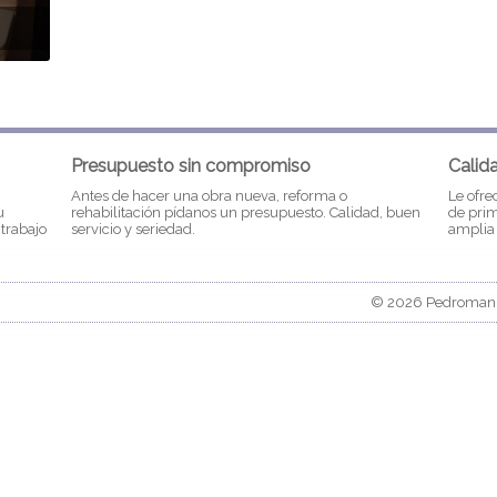
Presupuesto sin compromiso
Calid
Antes de hacer una obra nueva, reforma o
Le ofre
u
rehabilitación pídanos un presupuesto. Calidad, buen
de prim
 trabajo
servicio y seriedad.
amplia 
© 2026 Pedromanit