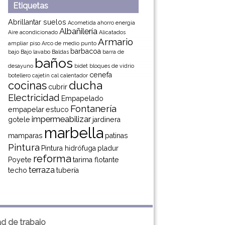
Etiquetas
Abrillantar suelos
Acometida
ahorro energia
Albañilería
Aire acondicionado
Alicatados
Armario
ampliar piso
Arco de medio punto
barbacoa
bajo
Bajo lavabo
Baldas
barra de
baños
desayuno
bidet
bloques de vidrio
cenefa
botellero
cajetín
cal
calentador
ducha
cocinas
cubrir
Electricidad
Empapelado
Fontanería
empapelar
estuco
impermeabilizar
gotele
jardinera
marbella
mamparas
patinas
Pintura
Pintura hidrófuga
pladur
reforma
Poyete
tarima flotante
terraza
techo
tubería
ad de trabajo