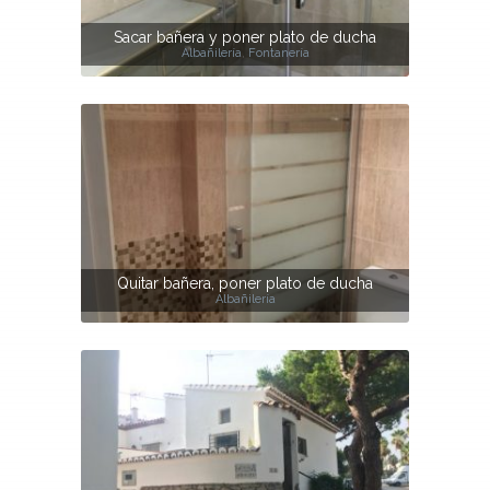
Sacar bañera y poner plato de ducha
Albañilería
,
Fontanería
Quitar bañera, poner plato de ducha
Albañilería